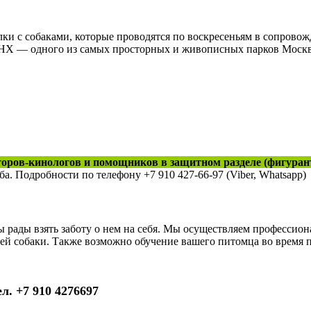
и с собаками, которые проводятся по воскресеньям в сопрово
ДНХ — одного из самых просторных и живописных парков Моск
торов-кинологов и помощников в защитном разделе (фигуран
 Подробности по телефону +7 910 427-66-97 (Viber, Whatsapp)
мы рады взять заботу о нем на себя. Мы осуществляем профессио
ей собаки. Также возможно обучение вашего питомца во время 
 +7 910 4276697