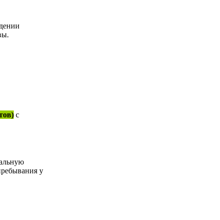
ждении
вы.
тов)
с
нальную
пребывания у